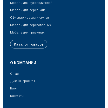
Каталог товаров
О КОМПАНИИ
О нас
Дизайн-проекты
Блог
Контакты
ИНФОРМАЦИЯ
Клиентам
Партнерам
Политика конфиденциальности
Публичная оферта
КОНТАКТЫ
Кемерово:
8 (3842) 90-15-50
kemerovo@office-pro.ru
г. Кемерово, пр. Октябрьский, 31